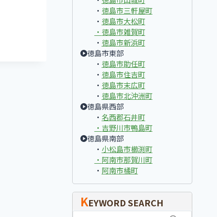
・
徳島市三軒屋町
・
徳島市大松町
・
徳島市雑賀町
・
徳島市新浜町
徳島市東部
・
徳島市助任町
・
徳島市住吉町
・
徳島市末広町
・
徳島市北沖洲町
徳島県西部
・
名西郡石井町
・
吉野川市鴨島町
徳島県南部
・
小松島市櫛渕町
・
阿南市那賀川町
・
阿南市橘町
K
EYWORD SEARCH