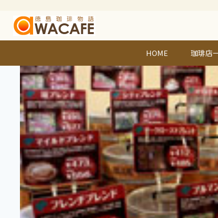
内
容
を
ス
キ
HOME
珈琲店
ッ
プ