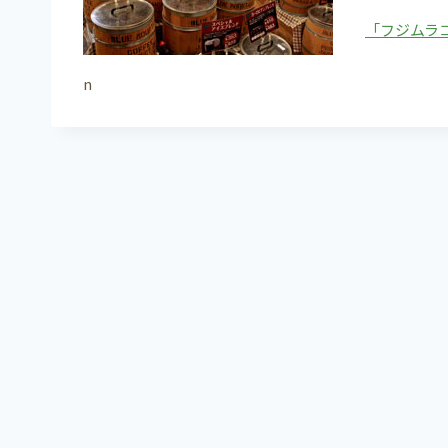
「フジムラ
n