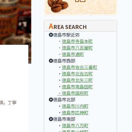
A
REA SEARCH
徳島市駅近郊
・
徳島市寺島本町
・
徳島市八百屋町
・
徳島市通町
徳島市西部
・
徳島市佐古三番町
・
徳島市北佐古町
・
徳島市北矢三町
・
徳島市南島田町
・
徳島市国府町
徳島市北部
類。丁寧
・
徳島市川内町
・
徳島市応神町
徳島市南部
・
徳島市八万町
・
徳島市山城町