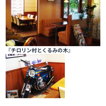
『
チロリン村とくるみの木
』