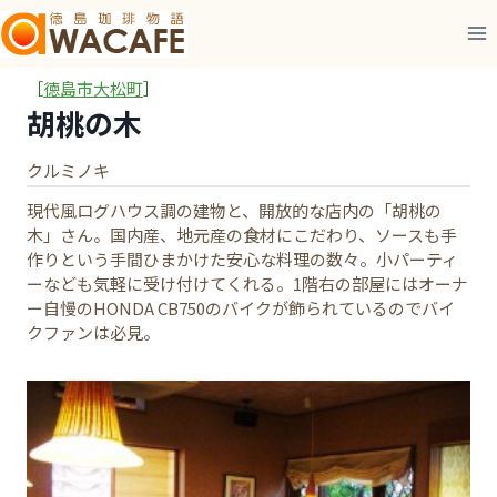
内
容
を
ス
［
徳島市大松町
］
キ
胡桃の木
ッ
プ
クルミノキ
現代風ログハウス調の建物と、開放的な店内の「胡桃の
木」さん。国内産、地元産の食材にこだわり、ソースも手
作りという手間ひまかけた安心な料理の数々。小パーティ
ーなども気軽に受け付けてくれる。1階右の部屋にはオーナ
ー自慢のHONDA CB750のバイクが飾られているのでバイ
クファンは必見。